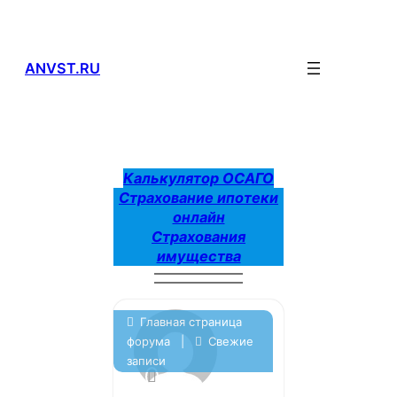
Перейти
к
содержимому
ANVST.RU
Калькулятор ОСАГО
Страхование ипотеки
онлайн
Страхования
имущества
Главная страница
форума
|
Свежие
записи