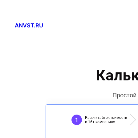
Перейти
к
содержимому
ANVST.RU