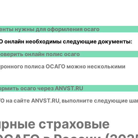
енты нужны для оформления осаго
О онлайн необходимы следующие документы:
роверить онлайн полис осаго
тронного полиса ОСАГО можно несколькими
ормить осаго через ANVST.RU
О на сайте ANVST.RU, выполните следующие ша
ярные страховые