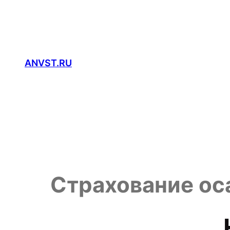
Перейти
к
содержимому
ANVST.RU
Страхование оса