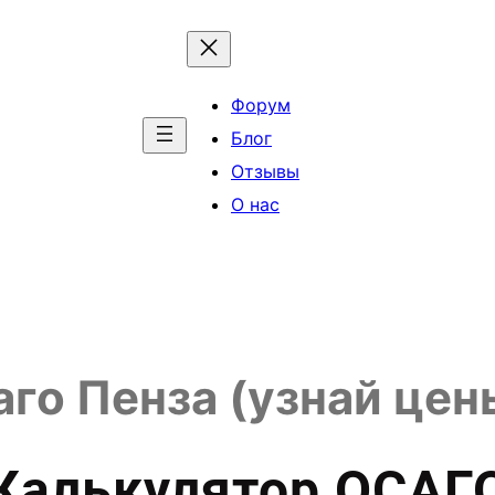
Форум
Блог
Отзывы
О нас
го Пенза (узнай цен