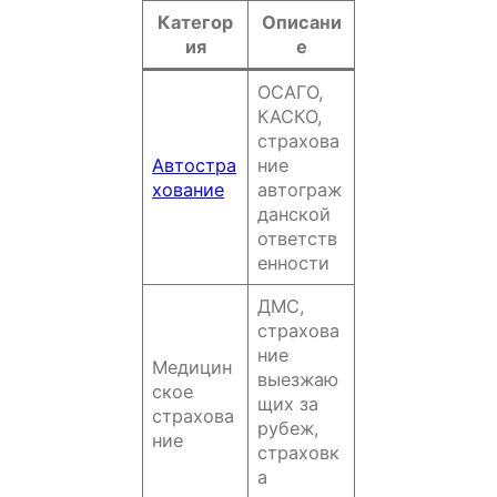
Категор
Описани
ия
е
ОСАГО,
КАСКО,
страхова
Автостра
ние
хование
автограж
данской
ответств
енности
ДМС,
страхова
ние
Медицин
выезжаю
ское
щих за
страхова
рубеж,
ние
страховк
а