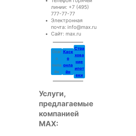
Телефон горячей
линии: +7 (495)
777-77-77
Электронная
почта: info@max.ru
Сайт: max.ru
Стра
Осаг
Каск
хова
о
о
ние
онла
онла
ипот
йн
йн
еки
Услуги,
предлагаемые
компанией
MAX: