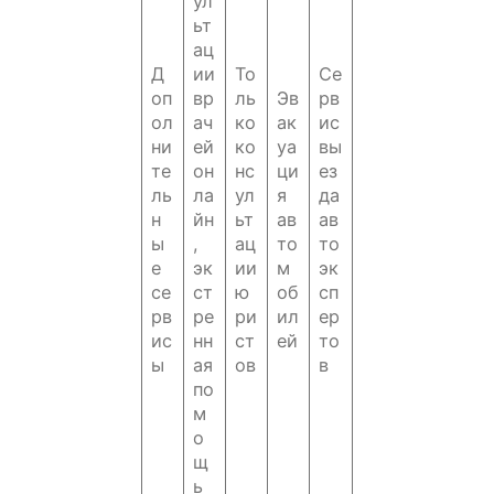
ул
ьт
ац
Д
ии
То
Се
оп
вр
ль
Эв
рв
ол
ач
ко
ак
ис
ни
ей
ко
уа
вы
те
он
нс
ци
ез
ль
ла
ул
я
да
н
йн
ьт
ав
ав
ы
,
ац
то
то
е
эк
ии
м
эк
се
ст
ю
об
сп
рв
ре
ри
ил
ер
ис
нн
ст
ей
то
ы
ая
ов
в
по
м
о
щ
ь