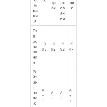
о
X
тр
ах
ра
м
ах
ов
х
па
ан
ни
ие
я
Го
д
ос
19
19
19
19
но
93
92
92
47
ва
ни
я
Ре
йт
ин
г
A
А
на
А
А
+
+
де
+
+
+
+
ж