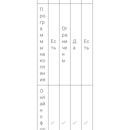
П
ро
гр
а
Ог
м
ра
м
Ес
ни
Д
Ес
ы
ть
че
а
ть
на
н
ко
ы
пл
ен
ия
О
нл
ай
н
о
ф
✅
✅
✅
✅
ор