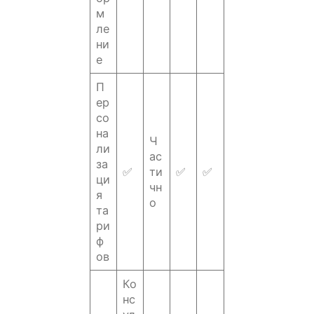
м
ле
ни
е
П
ер
со
на
Ч
ли
ас
за
✅
ти
✅
✅
ци
чн
я
о
та
ри
ф
ов
Ко
нс