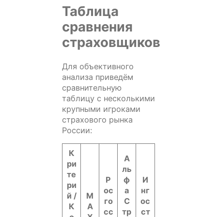
Таблица
сравнения
страховщиков
Для объективного
анализа приведём
сравнительную
таблицу с несколькими
крупными игроками
страхового рынка
России:
К
А
ри
ль
те
Р
ф
И
ри
ос
а
нг
й /
M
го
С
ос
К
A
сс
тр
ст