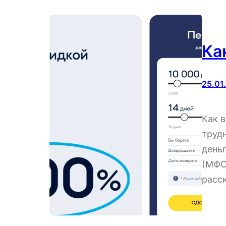
Ка
25.01
Как 
трудн
день
(МФО
расс