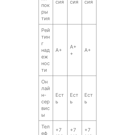
сия
сия
сия
пок
ры
тия
Рей
тин
г
А+
над
A+
A+
+
еж
нос
ти
Он
лай
н-
Ест
Ест
Ест
сер
ь
ь
ь
вис
ы
Тел
+7
+7
+7
еф