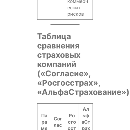
коммерч
еских
рисков
Таблица
сравнения
страховых
компаний
(«Согласие»,
«Росгосстрах»,
«АльфаСтрахование»)
Ал
Па
Ро
ьф
Сог
ра
сго
аСт
лас
ме
сст
рах