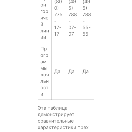
(80
(49
(49
он
0)
5)
5)
гор
775
788
788
яче
-
-
-
й
17-
07-
55-
лин
17
07
55
ии
Пр
огр
ам
мы
Да
Да
Да
лоя
льн
ост
и
Эта таблица
демонстрирует
сравнительные
характеристики трех