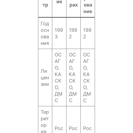
ие
тр
рах
ова
ние
Год
осн
199
199
199
ова
3
2
2
ния
ОС
ОС
ОС
АГ
АГ
АГ
О,
О,
О,
Ли
КА
КА
КА
цен
СК
СК
СК
зии
О,
О,
О,
ДМ
ДМ
ДМ
С
С
С
Тер
рит
ор
Рос
Рос
Рос
ия