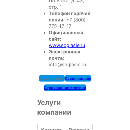
Полянка, д. 43,
стр. 1
Телефон горячей
линии:
+7 (800)
775-17-17
Официальный
сайт:
www.soglasie.ru
Электронная
почта:
info@soglasie.ru
Осаго онлайн
Каско онлайн
Страхование ипотеки
Услуги
компании
Категор
Описани