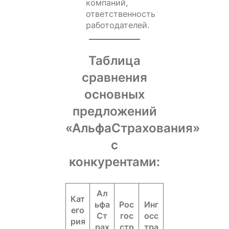
компаний,
ответственность
работодателей.
Таблица
сравнения
основных
предложений
«АльфаСтрахования»
с
конкурентами:
Ал
Кат
ьфа
Рос
Инг
его
Ст
гос
осс
рия
рах
стр
тра