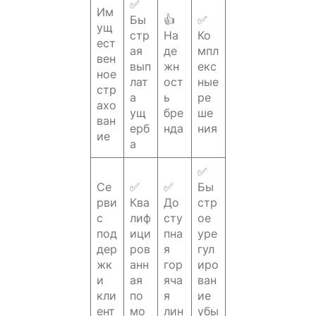
✅
Им
Бы
👍
✅
ущ
стр
На
Ко
ест
ая
де
мпл
вен
вып
жн
екс
ное
лат
ост
ные
стр
а
ь
ре
ахо
ущ
бре
ше
ван
ерб
нда
ния
ие
а
✅
Се
✅
✅
Бы
рви
Ква
До
стр
с
лиф
сту
ое
под
ици
пна
уре
дер
ров
я
гул
жк
анн
гор
иро
и
ая
яча
ван
кли
по
я
ие
ент
мо
лин
убы