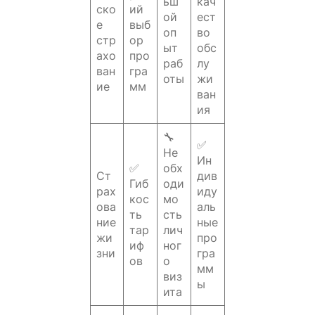
ьш
кач
ско
ий
ой
ест
е
выб
оп
во
стр
ор
ыт
обс
ахо
про
раб
лу
ван
гра
оты
жи
ие
мм
ван
ия
🔧
✅
Не
Ин
✅
обх
Ст
див
Гиб
оди
рах
иду
кос
мо
ова
аль
ть
сть
ние
ные
тар
лич
жи
про
иф
ног
зни
гра
ов
о
мм
виз
ы
ита