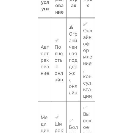
усл
ова
ах
х
уги
ние
✅
⚠️
Онл
Огр
айн
✅
ани
оф
Авт
По
чен
ор
ост
лно
ная
мле
рах
сть
под
ние
ова
ю
дер
,
ние
онл
жк
кон
айн
а
сул
онл
ьта
айн
ции
✅
Вы
Ме
✅
✅
сок
ди
Ши
Бол
ое
цин
рок